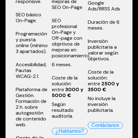
responsive.
mejoras de
Google
SEO On-Page
Ads/RRSS Ads
SEO básico
On-Page.
SEO
Duración de 6
profesional
meses.
On-Page y
Programación
Off-page con
y puesta
Inversión
objetivos de
online (mínimo
publicitaria a
mejoras en
3 apartados).
valorar según
posicionamiento.
objetivos.
Accesibilidad,
6 meses.
Pautas
Coste de la
WCAG-2.1.
Coste de la
solución:
solución:
entre
2500 y
Plataforma de
entre
3000 y
3500 €
Gestión.
5000 €
No incluye la
Formación de
Según
inversión
2 h. sobre
resultado
publicitaria.
autogestión
auditoría.
de contenido
web.
Contáctanos
¿Hablamos?