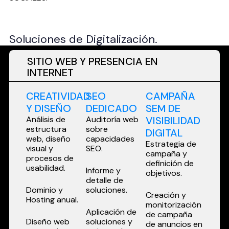
Soluciones de Digitalización.
SITIO WEB Y PRESENCIA EN
INTERNET
CREATIVIDAD
SEO
CAMPAÑA
Y DISEÑO
DEDICADO
SEM DE
Análisis de
Auditoría web
VISIBILIDAD
estructura
sobre
DIGITAL
web, diseño
capacidades
Estrategia de
visual y
SEO.
campaña y
procesos de
definición de
usabilidad.
Informe y
objetivos.
detalle de
Dominio y
soluciones.
Creación y
Hosting anual.
monitorización
Aplicación de
de campaña
Diseño web
soluciones y
de anuncios en